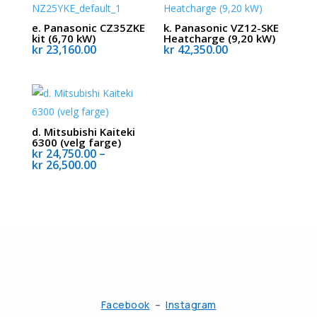
e. Panasonic CZ35ZKE
k. Panasonic VZ12-SKE
kit (6,70 kW)
Heatcharge (9,20 kW)
kr
23,160.00
kr
42,350.00
d. Mitsubishi Kaiteki
6300 (velg farge)
kr
24,750.00
–
Prisområde:
kr
26,500.00
kr 24,750.00
til
kr 26,500.00
Facebook
–
Instagram