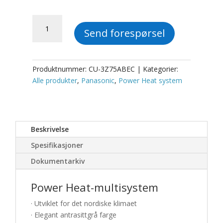
Panasonic
Send forespørsel
Triple
Nordisk
Multi
R32
Produktnummer:
CU-3Z75ABEC
Kategorier:
antall
Alle produkter
,
Panasonic
,
Power Heat system
Beskrivelse
Spesifikasjoner
Dokumentarkiv
Power Heat-multisystem
· Utviklet for det nordiske klimaet
· Elegant antrasittgrå farge