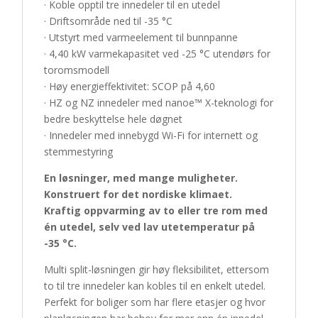
· Koble opptil tre innedeler til en utedel
· Driftsområde ned til -35 °C
· Utstyrt med varmeelement til bunnpanne
· 4,40 kW varmekapasitet ved -25 °C utendørs for
toromsmodell
· Høy energieffektivitet: SCOP på 4,60
· HZ og NZ innedeler med nanoe™ X-teknologi for
bedre beskyttelse hele døgnet
· Innedeler med innebygd Wi-Fi for internett og
stemmestyring
En løsninger, med mange muligheter.
Konstruert for det nordiske klimaet.
Kraftig oppvarming av to eller tre rom med
én utedel, selv ved lav utetemperatur på
-35 °C.
Multi split-løsningen gir høy fleksibilitet, ettersom
to til tre innedeler kan kobles til en enkelt utedel.
Perfekt for boliger som har flere etasjer og hvor