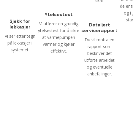
skal.
de er 
og i
Ytelsestest
sta
Sjekk for
Vi utfører en grundig
Detaljert
lekkasjer
servicerapport
ytelsestest for å sikre
Vi ser etter tegn
at varmepumpen
Du vil motta en
på lekkasjer i
varmer og kjøler
rapport som
systemet.
effektivt.
beskriver det
utførte arbeidet
og eventuelle
anbefalinger.