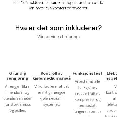
oss for å holde varmepumpen i topp stand, slik at du
kan nyte jevn komfort og trygghet.
Hva er det som inkluderer?
Vår service / befaring:
Grundig
Kontroll av
Funksjonstest
Elekt
rengjøring
kjølemediumsnivå
inspe
Vi tester at alle
Vi rengjør filtre,
Vi kontrollerer at det
V
funksjoner,
innendørs- og
er riktig mengde
kontro
inkludert vifter,
utendørsenheter
kjølemedium i
al
kompressor og
for støv, smuss
systemet.
elekt
termostat,
og pollen.
tilkob
fungerer som de
for å s