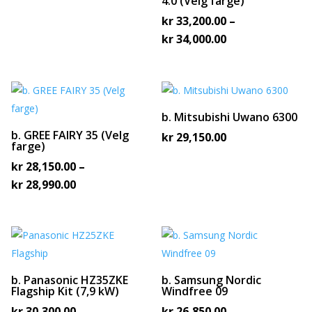
4.0 (Velg farge)
kr
33,200.00
–
Prisområde:
kr
34,000.00
kr 33,200.00
til
kr 34,000.00
b. Mitsubishi Uwano 6300
b. GREE FAIRY 35 (Velg
kr
29,150.00
farge)
kr
28,150.00
–
Prisområde:
kr
28,990.00
kr 28,150.00
til
kr 28,990.00
b. Panasonic HZ35ZKE
b. Samsung Nordic
Flagship Kit (7,9 kW)
Windfree 09
kr
30,300.00
–
kr
26,850.00