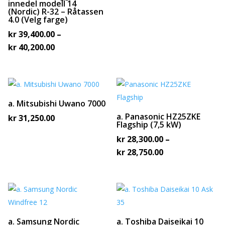
innedel modell 14
(Nordic) R-32 – Råtassen
4.0 (Velg farge)
kr
39,400.00
–
Prisområde:
kr
40,200.00
kr 39,400.00
til
kr 40,200.00
a. Mitsubishi Uwano 7000
a. Panasonic HZ25ZKE
kr
31,250.00
Flagship (7,5 kW)
kr
28,300.00
–
Prisområde:
kr
28,750.00
kr 28,300.00
til
kr 28,750.00
a. Samsung Nordic
a. Toshiba Daiseikai 10