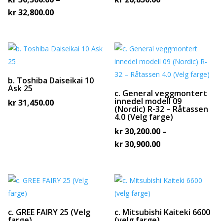
Prisområde:
kr
32,800.00
kr 30,300.00
til
kr 32,800.00
b. Toshiba Daiseikai 10
Ask 25
c. General veggmontert
innedel modell 09
kr
31,450.00
(Nordic) R-32 – Råtassen
4.0 (Velg farge)
kr
30,200.00
–
Prisområde:
kr
30,900.00
kr 30,200.00
til
kr 30,900.00
c. GREE FAIRY 25 (Velg
c. Mitsubishi Kaiteki 6600
farge)
(velg farge)