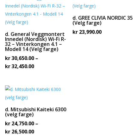
d. GREE CLIVIA NORDIC 35
(Velg farge)
kr
23,990.00
d. General Veggmontert
Innedel (Nordisk) Wi-Fi R-
32 – Vinterkongen 4.1 –
Modell 14 (Velg farge)
kr
30,650.00
–
Prisområde:
kr
32,450.00
kr 30,650.00
til
kr 32,450.00
d. Mitsubishi Kaiteki 6300
(velg farge)
kr
24,750.00
–
Prisområde:
kr
26,500.00
kr 24,750.00