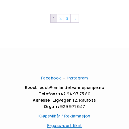
til
kr 26,500.00
1
2
3
→
Facebook
–
Instagram
Epost:
post@innlandetvarmepumpe.no
Telefon:
+47 94 97 73 80
Adresse:
Elgvegen 12, Raufoss
Org.nr:
929 971 647
Kjøpsvilkår / Reklamasjon
F-gass-sertifikat