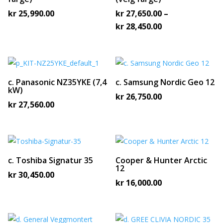
kr
25,990.00
kr
27,650.00
–
Prisområde:
kr
28,450.00
kr 27,650.00
til
kr 28,450.00
c. Panasonic NZ35YKE (7,4
c. Samsung Nordic Geo 12
kW)
kr
26,750.00
kr
27,560.00
c. Toshiba Signatur 35
Cooper & Hunter Arctic
12
kr
30,450.00
kr
16,000.00