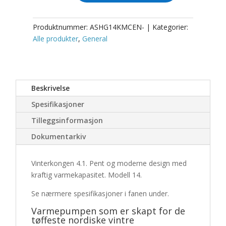
Veggmontert
Innedel
(Nordisk)
Produktnummer:
ASHG14KMCEN-
Kategorier:
Wi-
Alle produkter
,
General
Fi
R-
32
–
Beskrivelse
Vinterkongen
Spesifikasjoner
4.1
-
Tilleggsinformasjon
Modell
Dokumentarkiv
14
(Velg
farge)
Vinterkongen 4.1. Pent og moderne design med
antall
kraftig varmekapasitet. Modell 14.
Se nærmere spesifikasjoner i fanen under.
Varmepumpen som er skapt for de
tøffeste nordiske vintre