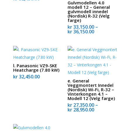
Gulvmodellen 4.0
modell 12 – General
gulvmodell innedel
(Nordisk) R-32 (Velg
farge)
kr
33,150.00
–
Prisområde:
kr
36,150.00
kr 33,150.00
til
kr 36,150.00
l. Panasonic VZ9-SKE
Heatcharge (7.80 kW)
kr
32,450.00
e. General
Veggmontert Innedel
(Nordisk) Wi-Fi, R-32 –
Vinterkongen 4.1 –
Modell 12 (Velg farge)
kr
27,350.00
–
Prisområde:
kr
28,950.00
kr 27,350.00
til
kr 28,950.00