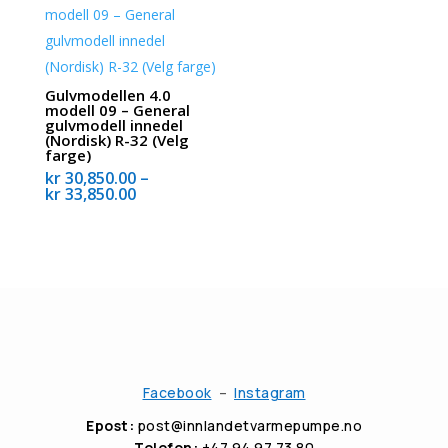
Gulvmodellen 4.0
modell 09 – General
gulvmodell innedel
(Nordisk) R-32 (Velg
farge)
kr
30,850.00
–
Prisområde:
kr
33,850.00
kr 30,850.00
til
kr 33,850.00
Facebook
–
Instagram
Epost:
post@innlandetvarmepumpe.no
Telefon:
+47 94 97 73 80