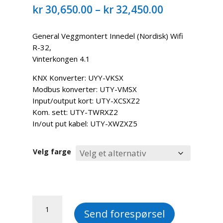
Prisområde
kr
30,650.00
–
kr
32,450.00
kr 30,650.00
til
General Veggmontert Innedel (Nordisk) Wifi
kr 32,450.00
R-32,
Vinterkongen 4.1
KNX Konverter: UYY-VKSX
Modbus konverter: UTY-VMSX
Input/output kort: UTY-XCSXZ2
Kom. sett: UTY-TWRXZ2
In/out put kabel: UTY-XWZXZ5
Velg farge
d.
Send forespørsel
General