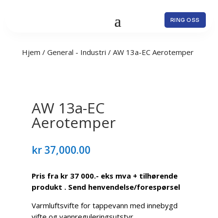
RING OSS
Hjem
/
General - Industri
/ AW 13a-EC Aerotemper
AW 13a-EC
Aerotemper
kr
37,000.00
Pris fra kr 37 000.- eks mva + tilhørende
produkt . Send henvendelse/forespørsel
Varmluftsvifte for tappevann med innebygd
vifte og vannreguleringsutstyr.