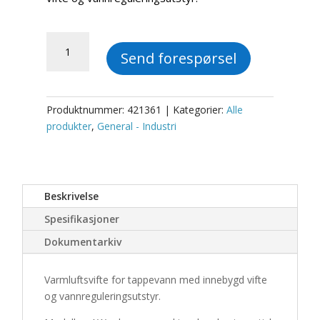
AW
Send forespørsel
13a-
EC
Aerotemper
antall
Produktnummer:
421361
Kategorier:
Alle
produkter
,
General - Industri
Beskrivelse
Spesifikasjoner
Dokumentarkiv
Varmluftsvifte for tappevann med innebygd vifte
og vannreguleringsutstyr.