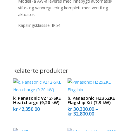
Modell -a AW-a leveres med innebygd automatisk
vifte- og vannregulering komplett med ventil og
aktuator.
Kapslingsklassse: IP54
Relaterte produkter
k. Panasonic VZ12-SKE
b. Panasonic HZ35ZKE
Heatcharge (9,20 kW)
Flagship Kit (7,9 kW)
kr
42,350.00
kr
30,300.00
–
Prisområde:
kr
32,800.00
kr 30,300.00
til
kr 32,800.00