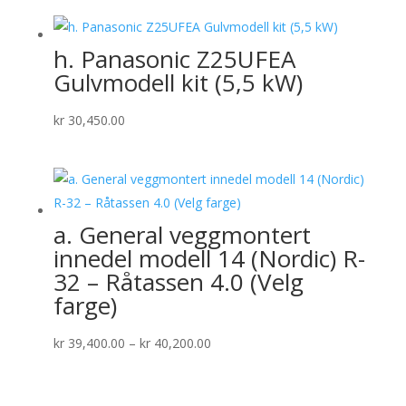
h. Panasonic Z25UFEA
Gulvmodell kit (5,5 kW)
kr
30,450.00
a. General veggmontert
innedel modell 14 (Nordic) R-
32 – Råtassen 4.0 (Velg
farge)
Prisområde:
kr
39,400.00
–
kr
40,200.00
kr 39,400.00
til