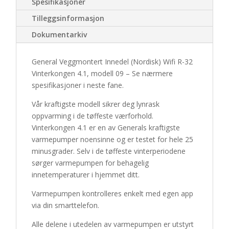
Spesifikasjoner
-
Modell
Tilleggsinformasjon
09
Dokumentarkiv
antall
General Veggmontert Innedel (Nordisk) Wifi R-32
Vinterkongen 4.1, modell 09 – Se nærmere
spesifikasjoner i neste fane.
Vår kraftigste modell sikrer deg lynrask
oppvarming i de tøffeste værforhold.
Vinterkongen 4.1 er en av Generals kraftigste
varmepumper noensinne og er testet for hele 25
minusgrader. Selv i de tøffeste vinterperiodene
sørger varmepumpen for behagelig
innetemperaturer i hjemmet ditt.
Varmepumpen kontrolleres enkelt med egen app
via din smarttelefon.
Alle delene i utedelen av varmepumpen er utstyrt