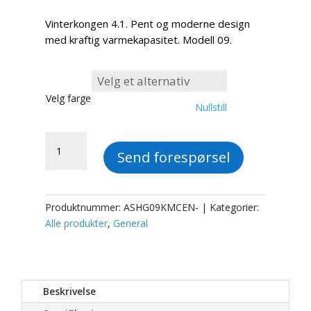
kr 24,900.00
til
Vinterkongen 4.1. Pent og moderne design
kr 26,150.00
med kraftig varmekapasitet. Modell 09.
Velg farge
Nullstill
f.
Send forespørsel
General
Veggmontert
Innedel
(Nordisk)
Produktnummer:
ASHG09KMCEN-
Kategorier:
Wifi
Alle produkter
,
General
R-
32
–
Vinterkongen
Beskrivelse
4.1